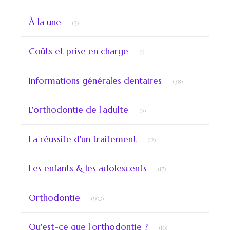
Articles Count
À la une
(3)
Articles Count
Coûts et prise en charge
(1)
Articles Count
Informations générales dentaires
(38)
Articles Count
L'orthodontie de l'adulte
(5)
Articles Count
La réussite d'un traitement
(12)
Articles Count
Les enfants & les adolescents
(17)
Articles Count
Orthodontie
(90)
Articles Count
Qu'est-ce que l'orthodontie ?
(16)