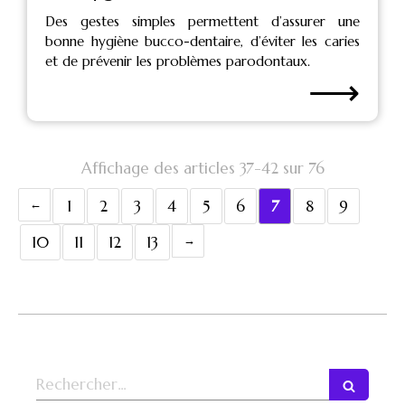
Des gestes simples permettent d’assurer une
bonne hygiène bucco-dentaire, d’éviter les caries
et de prévenir les problèmes parodontaux.
⟶
Affichage des articles 37-42 sur 76
1
2
3
4
5
6
7
8
9
10
11
12
13
Rechercher