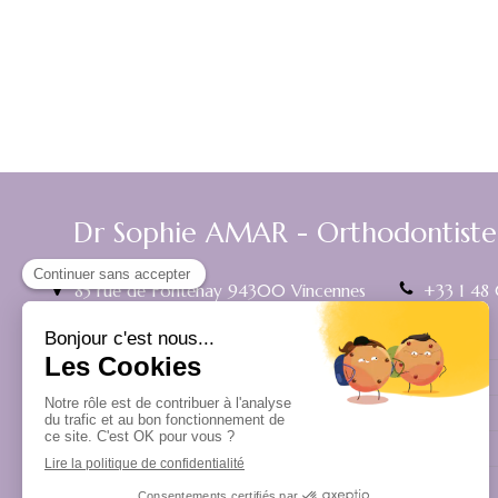
Dr Sophie AMAR - Orthodontiste 
85 rue de Fontenay
94300
Vincennes
+33 1 48
Le
lundi
Le
mardi
Le
mercredi
Le
jeudi
Le
vendredi