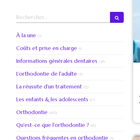
Rechercher
Articles Count
À la une
(3)
Articles Count
Coûts et prise en charge
(1)
Articles Count
Informations générales dentaires
(38)
Articles Count
L'orthodontie de l'adulte
(5)
Articles Count
La réussite d'un traitement
(12)
Articles Count
Les enfants & les adolescents
(17)
Articles Count
Orthodontie
(90)
Articles Count
Qu'est-ce que l'orthodontie ?
(16)
Articles Count
Questions fréquentes en orthodontie
(5)