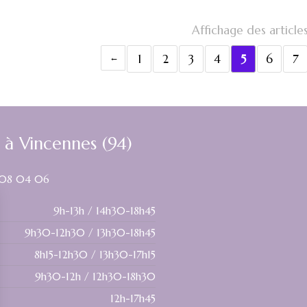
Affichage des article
1
2
3
4
5
6
7
à Vincennes (94)
 08 04 06
9h-13h / 14h30-18h45
9h30-12h30 / 13h30-18h45
8h15-12h30 / 13h30-17h15
9h30-12h / 12h30-18h30
12h-17h45