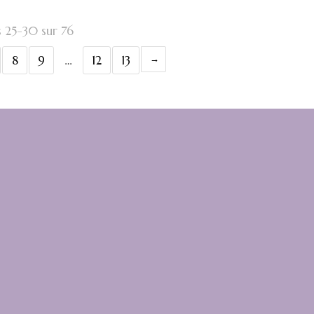
s 25-30 sur 76
8
9
…
12
13