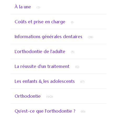
Articles Count
À la une
(3)
Articles Count
Coûts et prise en charge
(1)
Articles Count
Informations générales dentaires
(38)
Articles Count
L'orthodontie de l'adulte
(5)
Articles Count
La réussite d'un traitement
(12)
Articles Count
Les enfants & les adolescents
(17)
Articles Count
Orthodontie
(90)
Articles Count
Qu'est-ce que l'orthodontie ?
(16)