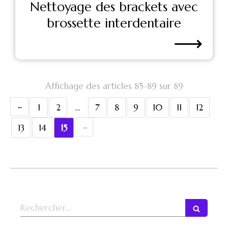
Nettoyage des brackets avec
brossette interdentaire
⟶
Affichage des articles 85-89 sur 89
1
2
…
7
8
9
10
11
12
13
14
15
Rechercher