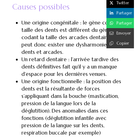
Twitter
Causes possibles
Partager
Une origine congénitale : le gène codant la
Partager
taille des dents est différent du gène
Envoyer
codant la taille des arcades dentaires. Il
Copier
peut donc exister une dysharmonie entre
dents et arcades.
Un retard dentaire : l’arrivée tardive des
dents définitives fait qu’il y a un manque
d’espace pour les dernières venues.
Une origine fonctionnelle : la position des
dents est la résultante de forces
s’appliquant dans la bouche (mastication,
pression de la langue lors de la
déglutition). Des anomalies dans ces
fonctions (déglutition infantile avec
pression de la langue sur les dents,
respiration buccale par exemple)